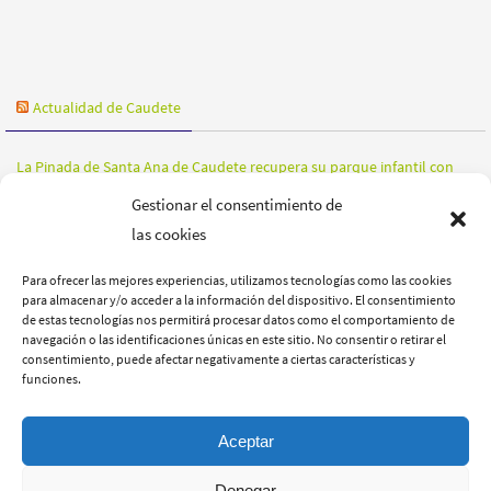
Actualidad de Caudete
La Pinada de Santa Ana de Caudete recupera su parque infantil con
nuevos juegos para los más pequeños
06/08/2026
Gestionar el consentimiento de
La rápida intervención de la Policía Local de Villena salva la vida de un
las cookies
joven en la A-31
06/08/2026
Para ofrecer las mejores experiencias, utilizamos tecnologías como las cookies
Las altas temperaturas seguirán acompañando a Caudete durante los
para almacenar y/o acceder a la información del dispositivo. El consentimiento
próximos días
05/08/2026
de estas tecnologías nos permitirá procesar datos como el comportamiento de
navegación o las identificaciones únicas en este sitio. No consentir o retirar el
consentimiento, puede afectar negativamente a ciertas características y
funciones.
Aceptar
POLÍTICA DE PRIVACIDAD
POLÍTICA DE COOKIES
AVISOS LEGALES
Denegar