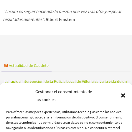
época y no en la esclavitud a su pasado".
Henry Ford
"Locura es seguir haciendo lo mismo una vez tras otra y esperar
resultados diferentes".
Albert Einstein
Actualidad de Caudete
La rápida intervención de la Policía Local de Villena salva la vida de un
Gestionar el consentimiento de
joven en la A-31
06/08/2026
las cookies
Las altas temperaturas seguirán acompañando a Caudete durante los
próximos días
05/08/2026
Para ofrecer las mejores experiencias, utilizamos tecnologías como las cookies
para almacenar y/o acceder a la información del dispositivo. El consentimiento
Comienza el asfaltado de la Avenida Juan Carlos I, una actuación clave
de estas tecnologías nos permitirá procesar datos como el comportamiento de
navegación o las identificaciones únicas en este sitio. No consentir o retirar el
para mejorar uno de los principales accesos a Caudete
05/08/2026