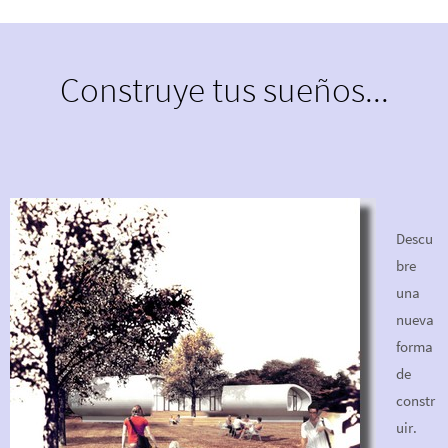
modelado de edificios en tres dimensiones y en tiempo real
Construye tus sueños...
Descu
bre
una
nueva
forma
de
constr