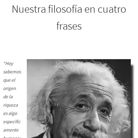
Nuestra filosofía en cuatro
frases
“Hoy
sabemos
que el
origen
de la
riqueza
es algo
específic
amente