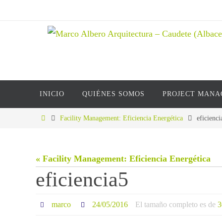
Ir
al
contenido
Ir
INICIO
QUIÉNES SOMOS
PROJECT MAN
al
contenido
Inicio
Facility Management: Eficiencia Energética
eficienci
« Facility Management: Eficiencia Energética
eficiencia5
marco
24/05/2016
El tamaño completo es de
3