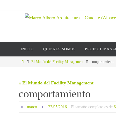
Ir
al
contenido
Ir
INICIO
QUIÉNES SOMOS
PROJECT MAN
al
contenido
Inicio
El Mundo del Facility Management
comportamiento
« El Mundo del Facility Management
comportamiento
marco
23/05/2016
El tamaño completo es de
6