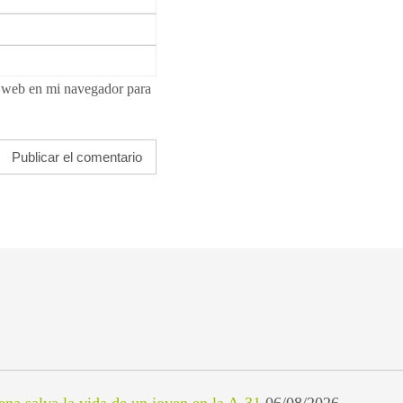
i web en mi navegador para
lena salva la vida de un joven en la A-31
06/08/2026